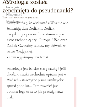
Astrologia została
Kobiecość
zepchnięta do pseudonauki?
świadomość
Zaktualizowano:
9 gru 2024
Manifestacja
Domyślam się, że większość z Was nie wie, 
że istnieją dwa Zodiaki... Zodiak 
Tantra
Tropikalny - powszechnie stosowany w 
astro zachodniej czyli Europa, USA oraz 
Zodiak Gwiezdny, stosowany głównie w 
Astro Wedyjskiej. 
Zatem wyjaśnijmy ten temat...
Astrologia jest bardzo starą nauką i jeśli 
chodzi o nauki wschodnie opisana jest w 
Wedach - starożytne pisma sanskryckie 
sprzed 5000 lat... Tam również jest 
opisana Joga oraz to jak pracują nasze 
ciała.