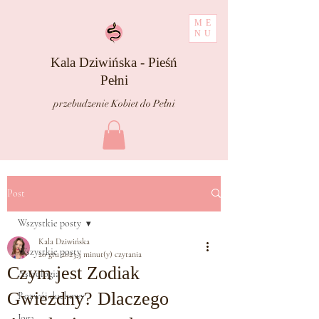
ME
NU
Kala Dziwińska - Pieśń
Pełni
przebudzenie Kobiet do Pełni
Post
Wszystkie posty
Kala Dziwińska
Wszystkie posty
20 gru 2023
3 minut(y) czytania
Czym jest Zodiak
Astrologia
Gwiezdny? Dlaczego
Rozwój duchowy
Joga