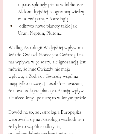
r. p.n.e. spłonęły pisma w bibliotece 
Aleksandryjskiej, z ogromną wiedzą 
m.in
. związaną z Astrologią.
 odkryto nowe planety takie jak 
Uran, Neptun, Pluton... 
Według Astrologii Wedyjskiej wpływ ma 
światło Gwiazd. Słońce jest Gwiazdą i na 
nas wpływa więc sorry, ale ignorancją jest 
mówić, że inne Gwiazdy nie mają 
wpływu, a Zodiak i Gwiazdy wspólną 
mają tylko nazwę.. Ja osobiście uważam, 
że nowo odkryte planety też mają wpływ, 
ale nieco inny.. poruszę to w innym poście.
Dowód na to, że Astrologia Europejska 
wzorowała się na Astrologii wschodniej i 
że były to wspólne odkrycia, 
prawdopodobnie mędrcy i mistycy 