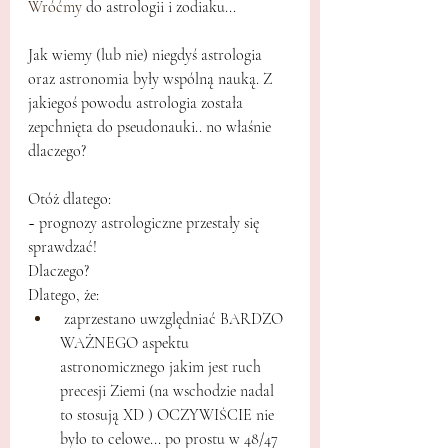
Wróćmy
 do astrologii i zodiaku...
Jak wiemy (lub nie) niegdyś astrologia 
oraz astronomia były wspólną nauką. Z 
jakiegoś powodu astrologia została 
zepchnięta do pseudonauki.. no właśnie 
dlaczego?
Otóż dlatego:
~ prognozy astrologiczne przestały się 
sprawdzać!
Dlaczego?
Dlatego, że:
 zaprzestano uwzględniać BARDZO 
WAŻNEGO aspektu 
astronomicznego jakim jest ruch 
precesji Ziemi (na wschodzie nadal 
to stosują XD ) OCZYWIŚCIE nie 
było to celowe... po prostu w 48/47 