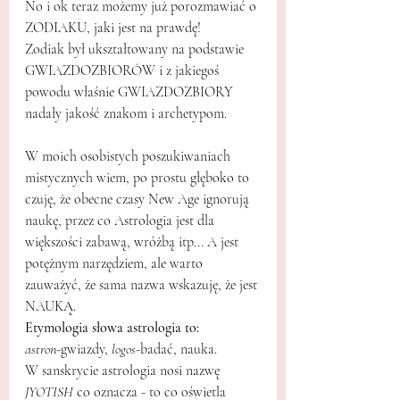
No i ok teraz możemy już porozmawiać o 
ZODIAKU, jaki jest na prawdę! 
Zodiak był ukształtowany na podstawie 
GWIAZDOZBIORÓW i z jakiegoś 
powodu właśnie GWIAZDOZBIORY 
nadały jakość znakom i archetypom.
W moich osobistych poszukiwaniach 
mistycznych wiem, po prostu głęboko to 
czuję, że obecne czasy New Age ignorują 
naukę, przez co Astrologia jest dla 
większości zabawą, wróżbą itp... A jest 
potężnym narzędziem, ale warto 
zauważyć, że sama nazwa wskazuję, że jest 
NAUKĄ.
Etymologia słowa astrologia to:
astron
-gwiazdy, 
logos
-badać, nauka.
W sanskrycie astrologia nosi nazwę 
JYOTISH 
co oznacza - to co oświetla 