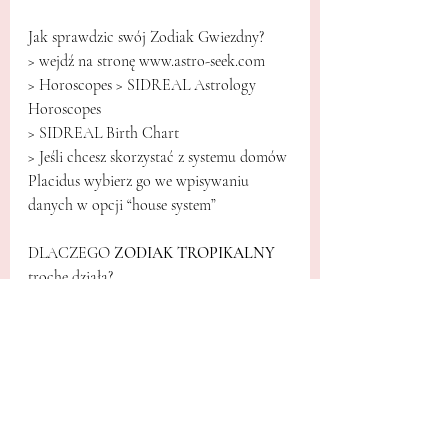
Jak sprawdzic swój Zodiak Gwiezdny?
> wejdź na stronę 
www.astro-seek.com
> Horoscopes > SIDREAL Astrology 
Horoscopes 
> SIDREAL Birth Chart
> Jeśli chcesz skorzystać z systemu domów 
Placidus wybierz go we wpisywaniu 
danych w opcji “house system”
DLACZEGO 
ZODIAK TROPIKALNY
trochę działa?
Bo są to 
sztuczne kontenery energii
zasilane naszymi myślami i nie mają nic 
wspólnego z Gwiazdami! Sama kiedyś 
pracowałam z tym zodiakiem i wiem o 
czym mówię. Potrzebowałam to 
zrozumieć “czemu astrologia oznacza 