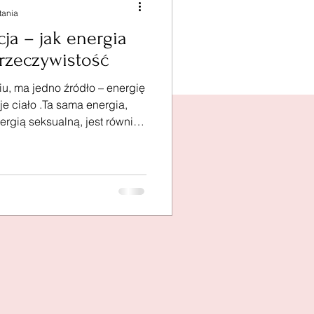
tania
cja – jak energia
rzeczywistość
iu, ma jedno źródło – energię
je ciało .Ta sama energia,
ergią seksualną, jest również
ifestacji. To nie jest coś, co
o już masz w sobie. Kiedy
je ciało – jego puls,
 zaczynasz dotykać swojej
orsuje, kontroluje… lecz tej,
tworz