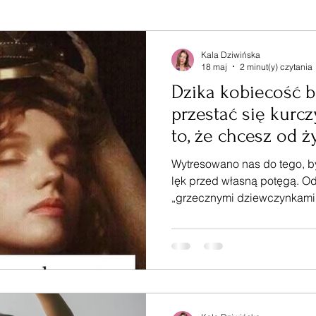
Kala Dziwińska
18 maj
2 minut(y) czytania
Dzika kobiecość b
przestać się kurcz
to, że chcesz od ż
Wytresowano nas do tego, 
lęk przed własną potęgą. O
„grzecznymi dziewczynkami
potężne poczucie winy u kobi
każdym razem, gdy chcemy 
poza społeczny standard.