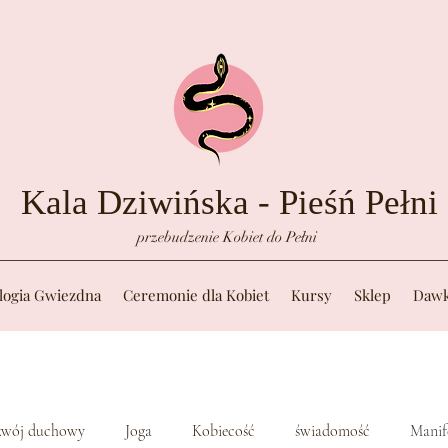
Kala Dziwińska - Pieśń Pełni
przebudzenie Kobiet do Pełni
logia Gwiezdna
Ceremonie dla Kobiet
Kursy
Sklep
Dawk
wój duchowy
Joga
Kobiecość
świadomość
Manif