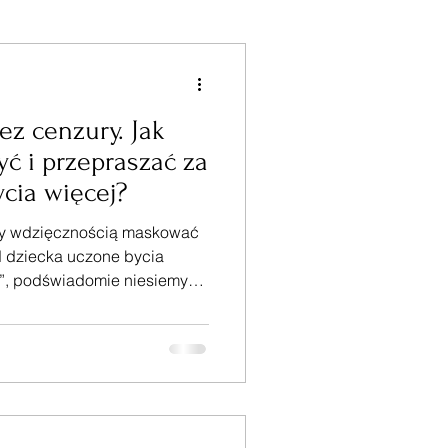
ez cenzury. Jak
yć i przepraszać za
ycia więcej?
by wdzięcznością maskować
d dziecka uczone bycia
”, podświadomie niesiemy
et, które przejawia się za
sięgnąć po coś, co wykracza