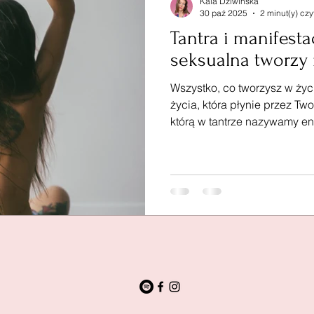
Kala Dziwińska
30 paź 2025
2 minut(y) czy
Tantra i manifesta
seksualna tworzy 
Wszystko, co tworzysz w życ
życia, która płynie przez Two
którą w tantrze nazywamy en
energią kreacji, intuicji i man
musisz zdobywać – to coś, c
zaczynasz naprawdę czuć swo
ciepło, subtelne wibracje –
mocy. Nie tej, która walczy, f
która przyciąga, zaprasza i 