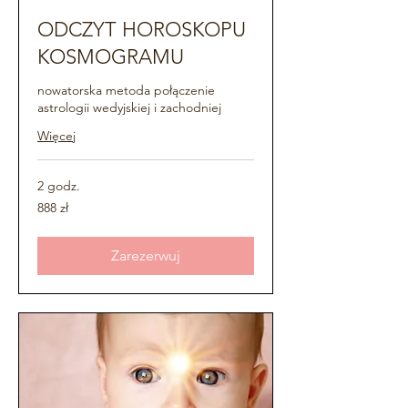
ODCZYT HOROSKOPU
KOSMOGRAMU
nowatorska metoda połączenie
astrologii wedyjskiej i zachodniej
Więcej
2 godz.
888
888 zł
złotych
polskich
Zarezerwuj