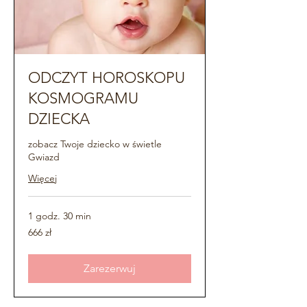
ODCZYT HOROSKOPU
KOSMOGRAMU
DZIECKA
zobacz Twoje dziecko w świetle
Gwiazd
Więcej
1 godz. 30 min
666
666 zł
złotych
polskich
Zarezerwuj