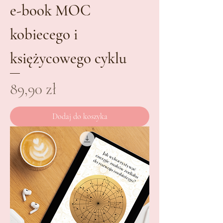
e-book MOC
kobiecego i
księżycowego cyklu
Cena
89,90 zł
Dodaj do koszyka