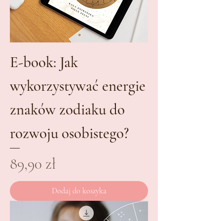
E-book: Jak
wykorzystywać energie
znaków zodiaku do
rozwoju osobistego?
Cena
89,90 zł
Dodaj do koszyka