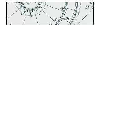
KONSULTACJA
ASTROLOGICZNA
ŚCIEŻKA DUSZY
„Ścieżka Duszy” pomoże Ci odkryć
Twoje duchowe powołanie, karmiczne
wyzwania i cele
Więcej
45 min