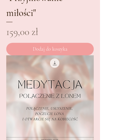
miłości"
Cena
159,00 zł
Dodaj do koszyka