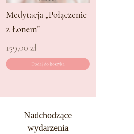
Medytacja „Połączenie
z Łonem”
Cena
159,00 zł
Dodaj do koszyka
Nadchodzące
wydarzenia