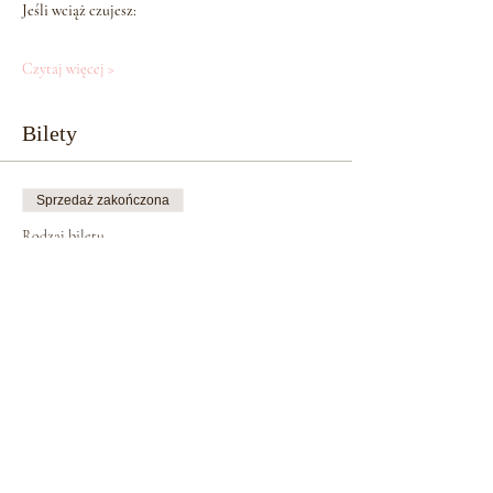
Jeśli wciąż czujesz:
Czytaj więcej >
Bilety
Sprzedaż zakończona
Rodzaj biletu
BRAMA LILITH
Więcej informacji
Cena
333,00 zł
Sprzedaż zakończona