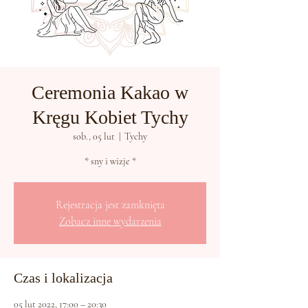
Ceremonia Kakao w
Kręgu Kobiet Tychy
sob., 05 lut
  |  
Tychy
* sny i wizje *
Rejestracja jest zamknięta
Zobacz inne wydarzenia
Czas i lokalizacja
05 lut 2022, 17:00 – 20:30