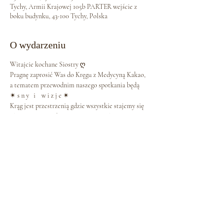
Tychy, Armii Krajowej 105b PARTER wejście z
boku budynku, 43-100 Tychy, Polska
O wydarzeniu
Witajcie kochane Siostry ღ
Pragnę zaprosić Was do Kręgu z Medycyną Kakao, 
a tematem przewodnim naszego spotkania będą
✴ s n y   i    w i z j e ✴
Krąg jest przestrzenią gdzie wszystkie stajemy się 
równe i możemy bezpiecznie wyrazić swoje 
uczucia i słowa. Siedząc w Kręgu, tworzymy 
energetyczny krąg, którym się stajemy. Jesteśmy 
dla siebie nawzajem nauczycielkami i 
uczennicami. Uczymy się przede wszystkim 
relacji z samą sobą, a ta jest najważniejszą relacją, 
bo przecież cały świat jest właśnie odbiciem 
naszego Serca.
ღ NAUKI KRĘGU ღ
- Krąg nie ma początku i końca,