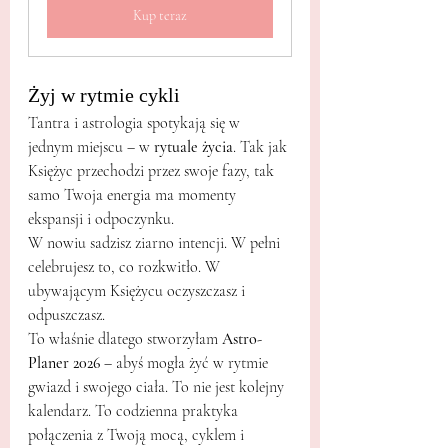
Kup teraz
Żyj w rytmie cykli
Tantra i astrologia spotykają się w 
jednym miejscu – w 
rytuale życia
. Tak jak 
Księżyc przechodzi przez swoje fazy, tak 
samo Twoja energia ma momenty 
ekspansji i odpoczynku.
W nowiu sadzisz ziarno intencji. W pełni 
celebrujesz to, co rozkwitło. W 
ubywającym Księżycu oczyszczasz i 
odpuszczasz.
To właśnie dlatego stworzyłam 
Astro-
Planer 2026
 – abyś mogła żyć w rytmie 
gwiazd i swojego ciała. To nie jest kolejny 
kalendarz. To codzienna praktyka 
połączenia z Twoją mocą, cyklem i 