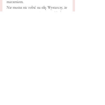
marzeniom.
Nie musisz nic robić na siłę. Wystarczy, że 
otworzysz się na przepływ
. Na
 oddech, na 
przyjemność, na obecność.
Z tej przestrzeni rodzi się magia. I z tej 
przestrzeni zapraszam Cię do spotkania w 
kręgu kobiet podczas warsztatów, gdzie 
połączymy ciało, Duszę i gwiezdną 
świadomość w jednym rytuale życia.
Gwiezdne Siostry 
5 grudnia 2025 16:00 – 7 
Wiry
grudnia 2025 16:00