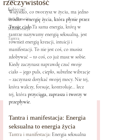
rzeczywistość
Kobiecość
Wszystko, co tworzysz w życiu, ma jedno 
świadomość
źródło – 
energię życia, która płynie przez 
Twoje ciało
.Ta sama energia, którą w 
Manifestacja
tantrze nazywamy energią seksualną, jest 
Tantra
również energią kreacji, intuicji i 
manifestacji. To nie jest coś, co musisz 
zdobywać – to coś, co już masz w sobie.
Kiedy zaczynasz naprawdę czuć swoje 
ciało – jego puls, ciepło, subtelne wibracje 
– zaczynasz dotykać swojej mocy. Nie tej, 
która walczy, forsuje, kontroluje… lecz 
tej, która 
przyciąga, zaprasza i tworzy w 
przepływie
.
Tantra i manifestacja: Energia 
seksualna to energia życia
Tantra i manifestacja: 
Energia seksualna 