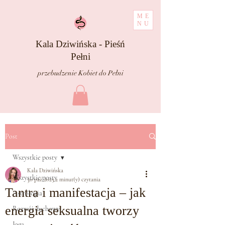
ME
NU
Kala Dziwińska - Pieśń
Pełni
przebudzenie Kobiet do Pełni
Post
Wszystkie posty
Kala Dziwińska
Wszystkie posty
30 paź 2025
2 minut(y) czytania
Tantra i manifestacja – jak
Astrologia
energia seksualna tworzy
Rozwój duchowy
Joga